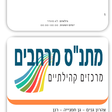
גילאים:
לא מוגדר
ימים ושעות:
00:00-00:00
חמנייה - רנן