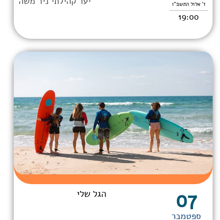
יער קהילתי ניר משה
ז' אלול התשפ"ו
19:00
07
הגל שלי
ספטמבר