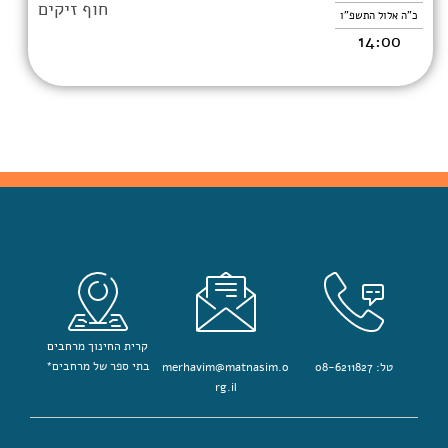
חוף זיקים
כ"ה אלול התשפ"ו
14:00
קרית החינוך מרחבים
בתי ספר של מרחבים*
טל: 08-6211827
merhavim@matnasim.o
rg.il